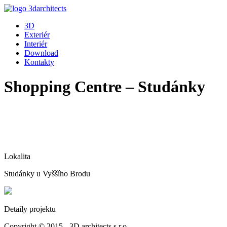
3D
Exteriér
Interiér
Download
Kontakty
Shopping Centre – Studánky
Lokalita
Studánky u Vyššího Brodu
Detaily projektu
Copyright © 2015 - 3D architects s.r.o.